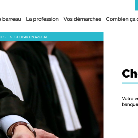
 barreau
La profession
Vos démarches
Combien ça c
Choisir un avocat
HES
CHOISIR UN AVOCAT
Consultations & permanences
La médiation
Aide juridictionnelle &
Protection juridique
Ch
Avocat commis d’office
Avocats d’enfants
Urgence pénale
Votre vo
banque,